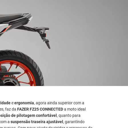
vidade
e
ergonomia
, agora ainda superior com a
es, faz da
FAZER FZ25 CONNECTED
a moto ideal
sição de pilotagem confortável
, quanto para
 com a
suspensão traseira ajustável
, garantindo
em curvas. Com novo ajuste de rigidez e espessura da