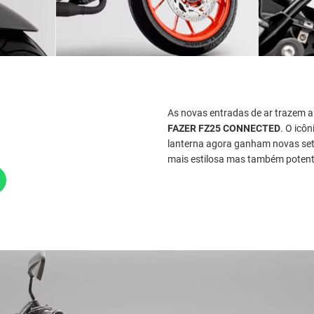
As novas entradas de ar trazem 
FAZER FZ25 CONNECTED
. O icô
lanterna agora ganham novas set
mais estilosa mas também potente