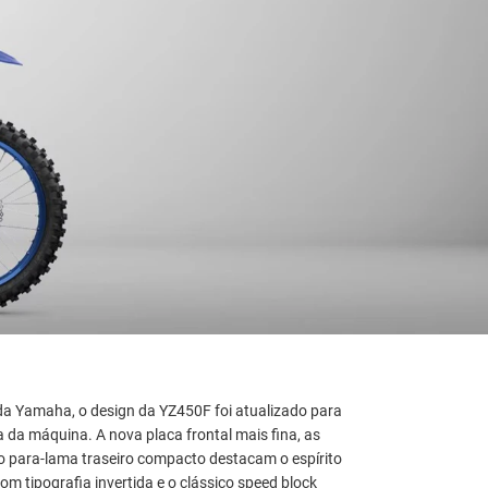
da Yamaha, o design da YZ450F foi atualizado para
a da máquina. A nova placa frontal mais fina, as
o para-lama traseiro compacto destacam o espírito
 tipografia invertida e o clássico speed block